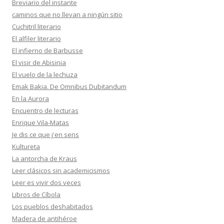
Breviario del instante
caminos que no llevan a ningún sitio
Cuchitril literario
El alfiler literario
El infierno de Barbusse
El visir de Abisinia
El vuelo de la lechuza
Emak Bakia. De Omnibus Dubitandum
En la Aurora
Encuentro de lecturas
Enrique Vila-Matas
Je dis ce que j'en sens
Kultureta
La antorcha de Kraus
Leer clásicos sin academicismos
Leer es vivir dos veces
Libros de Cíbola
Los pueblos deshabitados
Madera de antihéroe