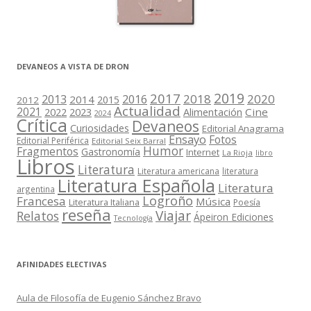
DEVANEOS A VISTA DE DRON
2019
2017
2018
2020
2013
2016
2014
2015
2012
Actualidad
2021
2022
2023
Cine
Alimentación
2024
Crítica
Devaneos
Curiosidades
Editorial Anagrama
Ensayo
Fotos
Editorial Periférica
Editorial Seix Barral
Humor
Fragmentos
Gastronomía
Internet
La Rioja
libro
Libros
Literatura
Literatura americana
literatura
Literatura Española
Literatura
argentina
Logroño
Francesa
Música
Literatura Italiana
Poesía
reseña
Viajar
Relatos
Ápeiron Ediciones
Tecnología
AFINIDADES ELECTIVAS
Aula de Filosofía de Eugenio Sánchez Bravo