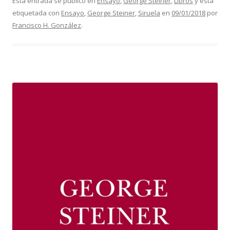
Esta entrada se publicó en
Ensayo
,
George Steiner
,
Libros
y está
etiquetada con
Ensayo
,
George Steiner
,
Siruela
en
09/01/2018
por
Francisco H. González
.