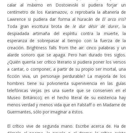
calar al máximo en Dostoievski si pudiera forjar un
centímetro de los Karamazov, o reprobaría la altanería de
Lawrence si pudiera dar forma al huracán de
El arco iris
?
Toda gran escritura brota de
le dur désir de durer
, la
despiadada artimaña del espíritu contra la muerte, la
esperanza de sobrepasar al tiempo con la fuerza de la
creación. Brightness falls from the air: cinco palabras y un
alarde sonoro que se apaga. Pero han durado tres siglos.
¿Quién querría ser crítico literario si pudiera poner los versos
a cantar, o componer, a partir de su propio ser mortal, una
ficción viva, un personaje perdurable? La mayoría de los
hombres tiene su polvorienta supervivencia en las guías
telefónicas viejas (es una suerte que se conserven en el
Museo Británico); en el hecho literal de su existencia hay
menos verdad y menos vida que en Falstaff o en Madame de
Guermantes, sólo por imaginar a éstos.
El crítico vive de segunda mano. Escribe acerca de. Ha de