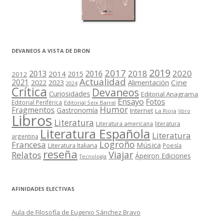
DEVANEOS A VISTA DE DRON
2019
2017
2018
2020
2013
2016
2014
2015
2012
Actualidad
2021
2022
2023
Cine
Alimentación
2024
Crítica
Devaneos
Curiosidades
Editorial Anagrama
Ensayo
Fotos
Editorial Periférica
Editorial Seix Barral
Humor
Fragmentos
Gastronomía
Internet
La Rioja
libro
Libros
Literatura
Literatura americana
literatura
Literatura Española
Literatura
argentina
Logroño
Francesa
Música
Literatura Italiana
Poesía
reseña
Viajar
Relatos
Ápeiron Ediciones
Tecnología
AFINIDADES ELECTIVAS
Aula de Filosofía de Eugenio Sánchez Bravo