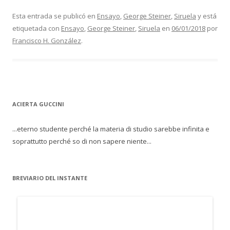
Esta entrada se publicó en
Ensayo
,
George Steiner
,
Siruela
y está
etiquetada con
Ensayo
,
George Steiner
,
Siruela
en
06/01/2018
por
Francisco H. González
.
ACIERTA GUCCINI
...eterno studente perché la materia di studio sarebbe infinita e
soprattutto perché so di non sapere niente...
BREVIARIO DEL INSTANTE