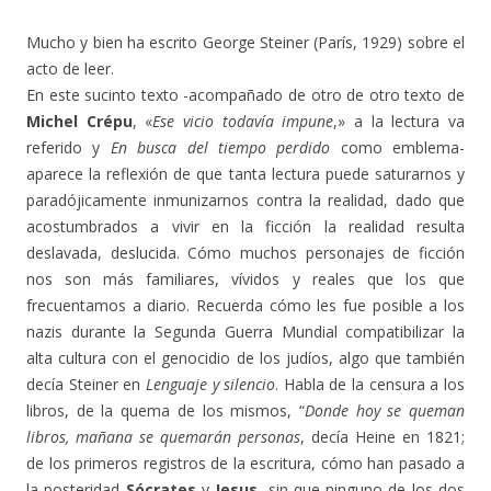
Mucho y bien ha escrito George Steiner (París, 1929) sobre el
acto de leer.
En este sucinto texto -acompañado de otro de otro texto de
Michel Crépu
, «
Ese vicio todavía impune
,» a la lectura va
referido y
En busca del tiempo perdido
como emblema-
aparece la reflexión de que tanta lectura puede saturarnos y
paradójicamente inmunizarnos contra la realidad, dado que
acostumbrados a vivir en la ficción la realidad resulta
deslavada, deslucida. Cómo muchos personajes de ficción
nos son más familiares, vívidos y reales que los que
frecuentamos a diario. Recuerda cómo les fue posible a los
nazis durante la Segunda Guerra Mundial compatibilizar la
alta cultura con el genocidio de los judíos, algo que también
decía Steiner en
Lenguaje y silencio
. Habla de la censura a los
libros, de la quema de los mismos, “
Donde hoy se queman
libros, mañana se quemarán personas
, decía Heine en 1821;
de los primeros registros de la escritura, cómo han pasado a
la posteridad
Sócrates
y
Jesus
, sin que ninguno de los dos