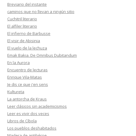
Breviario del instante
caminos que no llevan a ningún sitio
Cuchitril literario
El alfiler literario
El infierno de Barbusse
El visir de Abisinia
El vuelo de la lechuza
Emak Bakia. De Omnibus Dubitandum
En la Aurora
Encuentro de lecturas
Enrique Vila-Matas
Je dis ce que j'en sens
Kultureta
La antorcha de Kraus
Leer clásicos sin academicismos
Leer es vivir dos veces
Libros de Cíbola
Los pueblos deshabitados
Madera de antihéroe