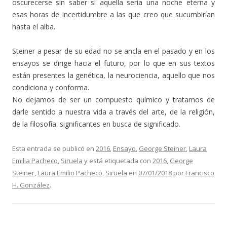
oscurecerse sin saber si aquella sería una noche eterna y
esas horas de incertidumbre a las que creo que sucumbirían
hasta el alba.
Steiner a pesar de su edad no se ancla en el pasado y en los
ensayos se dirige hacia el futuro, por lo que en sus textos
están presentes la genética, la neurociencia, aquello que nos
condiciona y conforma.
No dejamos de ser un compuesto químico y tratamos de
darle sentido a nuestra vida a través del arte, de la religión,
de la filosofía: significantes en busca de significado.
Esta entrada se publicó en
2016
,
Ensayo
,
George Steiner
,
Laura
Emilia Pacheco
,
Siruela
y está etiquetada con
2016
,
George
Steiner
,
Laura Emilio Pacheco
,
Siruela
en
07/01/2018
por
Francisco
H. González
.