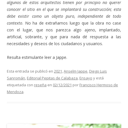
algunos de estos arquitectos tienen por principio no querer
conocer el sitio en el que se implantará su construcción; esta
debe existir como un objeto puro, independiente de todo
contexto
. No ha de extrañarnos luego que la obra no case
con el lugar, que nos parezca algo ajeno, implantado,
artificial, sobrante, y que para nada dé respuesta a las
necesidades y deseos de los ciudadanos y usuarios.
Resulta estimulante leer a Jappe.
Esta entrada se publicó en
2021
,
Anselm Jappe
,
Diego Luis
Sanromán
,
Editorial Pepitas de Calabaza
,
Ensayo
y está
etiquetada con
reseña
en
02/12/2021
por
Francisco Hermoso de
Mendoza
.