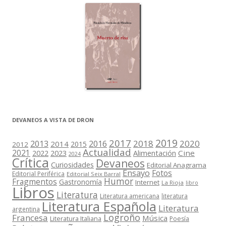
DEVANEOS A VISTA DE DRON
2019
2017
2018
2020
2013
2016
2014
2015
2012
Actualidad
2021
2022
2023
Cine
Alimentación
2024
Crítica
Devaneos
Curiosidades
Editorial Anagrama
Ensayo
Fotos
Editorial Periférica
Editorial Seix Barral
Humor
Fragmentos
Gastronomía
Internet
La Rioja
libro
Libros
Literatura
Literatura americana
literatura
Literatura Española
Literatura
argentina
Logroño
Francesa
Música
Literatura Italiana
Poesía