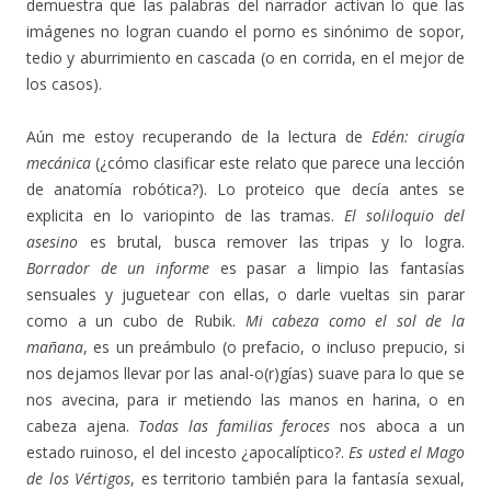
demuestra que las palabras del narrador activan lo que las
imágenes no logran cuando el porno es sinónimo de sopor,
tedio y aburrimiento en cascada (o en corrida, en el mejor de
los casos).
Aún me estoy recuperando de la lectura de
Edén: cirugía
mecánica
(¿cómo clasificar este relato que parece una lección
de anatomía robótica?). Lo proteico que decía antes se
explicita en lo variopinto de las tramas.
El soliloquio del
asesino
es brutal, busca remover las tripas y lo logra.
Borrador de un informe
es pasar a limpio las fantasías
sensuales y juguetear con ellas, o darle vueltas sin parar
como a un cubo de Rubik.
Mi cabeza como el sol de la
mañana
, es un preámbulo (o prefacio, o incluso prepucio, si
nos dejamos llevar por las anal-o(r)gías) suave para lo que se
nos avecina, para ir metiendo las manos en harina, o en
cabeza ajena.
Todas las familias feroces
nos aboca a un
estado ruinoso, el del incesto ¿apocalíptico?.
Es usted el Mago
de los Vértigos
, es territorio también para la fantasía sexual,