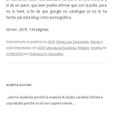
el de un autor, que bien podría afirmar que son la polla, pero
no lo haré, a fin de que google no catalogue (si no lo ha
hecho ya) esta blog como pornográfica.
Stirner. 2019. 134 páginas.
Esta entrada se publicó en
2019
,
Diego Luis Sanromán
,
Stirner
y
está etiquetada con
2019
,
Literatura Española
,
Relatos
,
reseña
en
27/06/2019
por
Francisco H. González
.
ACIERTA GUCCINI
...eterno studente perché la materia di studio sarebbe infinita e
soprattutto perché so di non sapere niente...