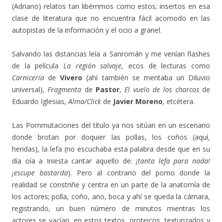
(Adriano) relatos tan libérrimos como estos; insertos en esa
clase de literatura que no encuentra fácil acomodo en las
autopistas de la información y el ocio a granel.
Salvando las distancias leía a Sanromán y me venían flashes
de la película
La región salvaje
, ecos de lecturas como
Carnicería
de
Vivero
(ahí también se mentaba un Diluvio
universal),
Fragmenta
de
Pastor
,
El vuelo de los charcos
de
Eduardo Iglesias,
Alma/Click
de
Javier Moreno
, etcétera.
Las Pornmutaciones del título ya nos sitúan en un escenario
donde brotan por doquier las pollas, los coños (aquí,
heridas), la lefa (no escuchaba esta palabra desde que en su
día oía a Iniesta cantar aquello de:
¡tanta lefa para nada!
¡escupe bastarda
). Pero al contrario del porno donde la
realidad se constriñe y centra en un parte de la anatomía de
los actores; polla, coño, ano, boca y ahí se queda la cámara,
registrando, un buen número de minutos mientras los
actores se vacían, en estos textos, proteicos, texturizados y