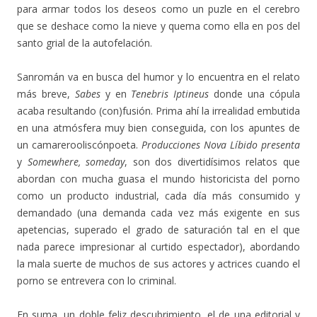
para armar todos los deseos como un puzle en el cerebro
que se deshace como la nieve y quema como ella en pos del
santo grial de la autofelación.
Sanromán va en busca del humor y lo encuentra en el relato
más breve,
Sabes
y en
Tenebris Iptineus
donde una cópula
acaba resultando (con)fusión. Prima ahí la irrealidad embutida
en una atmósfera muy bien conseguida, con los apuntes de
un camarerooliscónpoeta.
Producciones Nova Líbido presenta
y
Somewhere, someday
, son dos divertidísimos relatos que
abordan con mucha guasa el mundo historicista del porno
como un producto industrial, cada día más consumido y
demandado (una demanda cada vez más exigente en sus
apetencias, superado el grado de saturación tal en el que
nada parece impresionar al curtido espectador), abordando
la mala suerte de muchos de sus actores y actrices cuando el
porno se entrevera con lo criminal.
En suma, un doble feliz descubrimiento, el de una editorial y