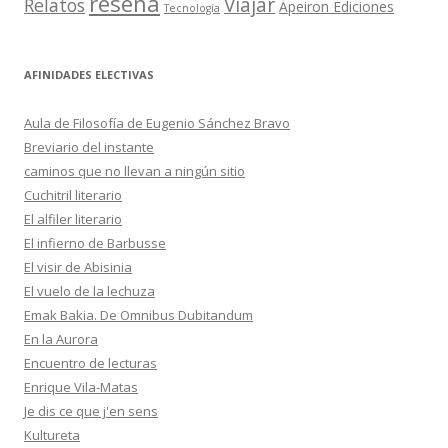
reseña
Viajar
Relatos
Ápeiron Ediciones
Tecnología
AFINIDADES ELECTIVAS
Aula de Filosofía de Eugenio Sánchez Bravo
Breviario del instante
caminos que no llevan a ningún sitio
Cuchitril literario
El alfiler literario
El infierno de Barbusse
El visir de Abisinia
El vuelo de la lechuza
Emak Bakia. De Omnibus Dubitandum
En la Aurora
Encuentro de lecturas
Enrique Vila-Matas
Je dis ce que j'en sens
Kultureta