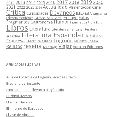
2019
2017
2018
2020
2013
2016
2014
2015
2012
Actualidad
2021
2022
2023
Cine
Alimentación
2024
Crítica
Devaneos
Curiosidades
Editorial Anagrama
Ensayo
Fotos
Editorial Periférica
Editorial Seix Barral
Humor
Fragmentos
Gastronomía
Internet
La Rioja
libro
Libros
Literatura
Literatura americana
literatura
Literatura Española
Literatura
argentina
Logroño
Francesa
Música
Literatura Italiana
Poesía
reseña
Viajar
Relatos
Ápeiron Ediciones
Tecnología
AFINIDADES ELECTIVAS
Aula de Filosofía de Eugenio Sánchez Bravo
Breviario del instante
caminos que no llevan a ningún sitio
Cuchitril literario
El alfiler literario
El infierno de Barbusse
El visir de Abisinia