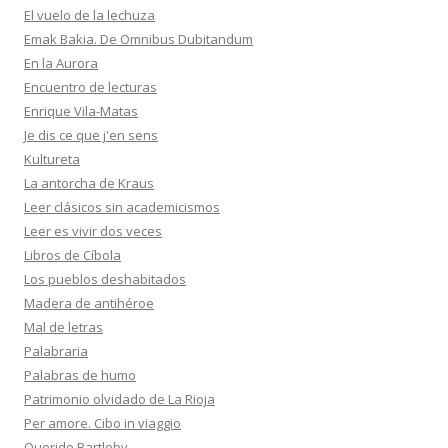
El vuelo de la lechuza
Emak Bakia. De Omnibus Dubitandum
En la Aurora
Encuentro de lecturas
Enrique Vila-Matas
Je dis ce que j'en sens
Kultureta
La antorcha de Kraus
Leer clásicos sin academicismos
Leer es vivir dos veces
Libros de Cíbola
Los pueblos deshabitados
Madera de antihéroe
Mal de letras
Palabraria
Palabras de humo
Patrimonio olvidado de La Rioja
Per amore. Cibo in viaggio
Querido Bartleby