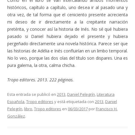
Como en el libro se van intercalando ambos momentos
históricos, capítulo a capítulo, uno desea ir al pasado una y
otra vez, de tal forma que el ceniciento presente acrecienta
mi deseo de ir directamente a la crepitante narración
pretérita, y conocer así la historia de Inés. No sé qué hubiera
pasado si Daniel hubiera dejado el presente y hubiera
pergeñado directamente una novela histórica. Parece ser que
las historias de Adélia e Inés confluirían en un limbo temporal.
No lo veo, porque las dos olas del título son dispares. Una es
pura galerna, la otra, calma chicha.
Tropo editores. 2013. 222 páginas.
Esta entrada se publicó en
2013
,
Daniel Pelegrín
,
Literatura
Española
,
Tropo editores
y está etiquetada con
2013
,
Daniel
Pelegrín
,
libro
,
Tropo editores
en
06/03/2017
por
Francisco H.
González
.